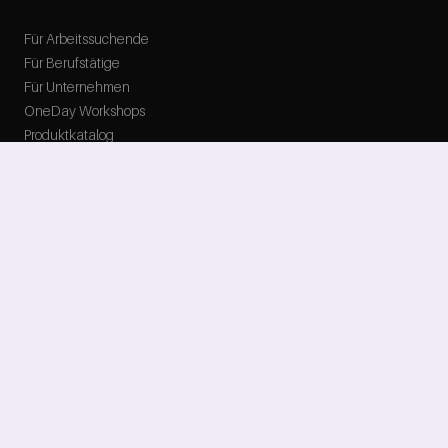
Für Arbeitssuchende
Für Berufstätige
Für Unternehmen
OneDay Workshops
Produktkatalog
Experten & Dozenten
RESSOURCEN
Über Uns
Karriere
Insights
Presse & Medien
Events
FAQ