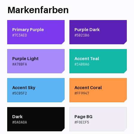
Markenfarben
Primary Purple
Purple Dark
#7C3AED
#5B21B6
Purple Light
Accent Teal
#A78BFA
#14B8A6
Accent Sky
Accent Coral
#5CB5F2
#FF9947
Dark
Page BG
#0A0A0A
#F0ECF5