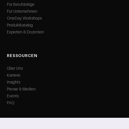
Für Berufstätige
Für Unternehmen
OneDay Workshops
Produktkatalog
Experten & Dozenten
RESSOURCEN
Über Uns
Karriere
Insights
Presse & Medien
Events
FAQ
RECHTLICHES