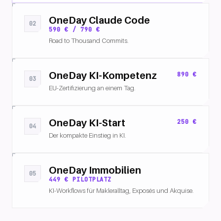
OneDay Claude Code
02
590 € / 790 €
Road to Thousand Commits.
SETUP
PROMPTS
REVIEW
OneDay KI-Kompetenz
890 €
03
EU-Zertifizierung an einem Tag.
EU AI ACT
ROLLEN
NACHWEIS
OneDay KI-Start
250 €
04
Der kompakte Einstieg in KI.
TOOLKLARHEIT
PROMPTS
ROUTINE
OneDay Immobilien
05
449 € PILOTPLATZ
KI-Workflows für Makleralltag, Exposés und Akquise.
EXPOSÉ
CONTENT
AKQUISE