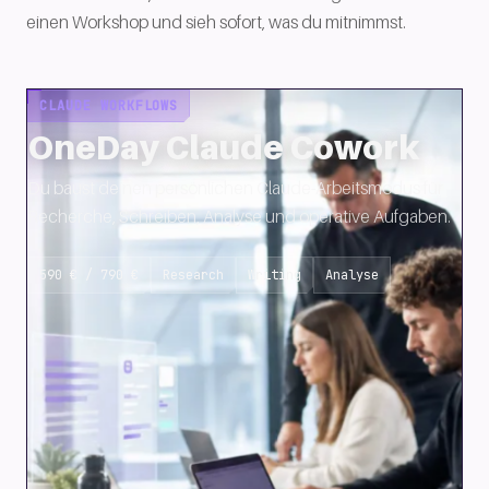
einen Workshop und sieh sofort, was du mitnimmst.
CLAUDE WORKFLOWS
OneDay Claude Cowork
Du baust deinen persönlichen Claude-Arbeitsmodus für
Recherche, Schreiben, Analyse und operative Aufgaben.
590 € / 790 €
Research
Writing
Analyse