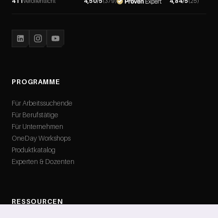
411
veröffentlicht
4,50
/5
(
379
)
4,84
/5
(
25
)
PROGRAMME
Für Arbeitssuchende
Für Berufstätige
Für Unternehmen
OneDay Workshops
Produktkatalog
Experten & Dozenten
RESSOURCEN