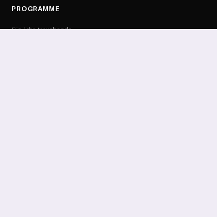
PROGRAMME
Für Arbeitssuchende
Für Berufstätige
Für Unternehmen
OneDay Workshops
Produktkatalog
Experten & Dozenten
RESSOURCEN
Über Uns
Karriere
Insights
Presse & Medien
Events
FAQ