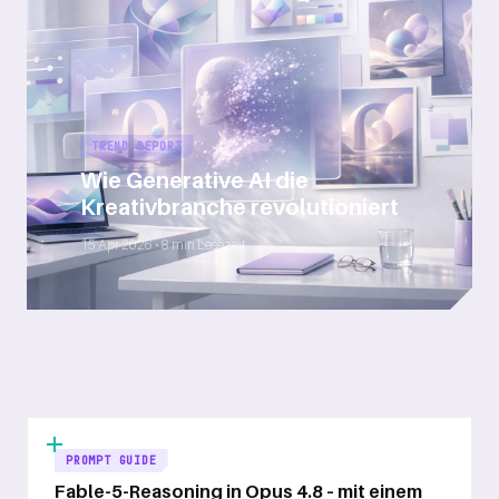
TREND REPORT
Wie Generative AI die
Kreativbranche revolutioniert
15 Apr 2026 • 8 min Lesezeit
PROMPT GUIDE
Fable-5-Reasoning in Opus 4.8 – mit einem