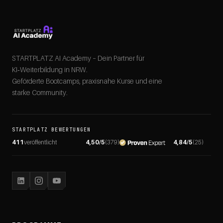
STARTPLATZ AI Academy – Dein Partner für
KI‑Weiterbildung in NRW.
Geförderte Bootcamps, praxisnahe Kurse und eine
starke Community.
STARTPLATZ BEWERTUNGEN
411
veröffentlicht
4,50
/5
(
379
)
4,84
/5
(
25
)